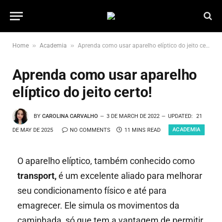
»
»
Home
Academia
Aprenda como usar aparelho elíptico do jeito certo!
Aprenda como usar aparelho
elíptico do jeito certo!
BY
CAROLINA CARVALHO
3 DE MARCH DE 2022
UPDATED:
21
ACADEMIA
DE MAY DE 2025
NO COMMENTS
11 MINS READ
O aparelho elíptico, também conhecido como
transport,
é um excelente aliado para melhorar
seu condicionamento físico e até para
emagrecer. Ele simula os movimentos da
caminhada, só que tem a vantagem de permitir