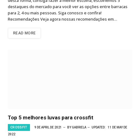
desta forma, consiga fazer a melhor escolha, escolhemos 5
destaques do mercado para você ver as opções entre barracas
para 2, 4 ou mais pessoas. Siga conosco e confira!
Recomendações Veja agora nossas recomendações em…
READ MORE
Top 5 melhores luvas para crossfit
CROSSFIT
9 DE APRIL DE 2021
BY
GABRIELA
UPDATED:
11 DE MAY DE
2022