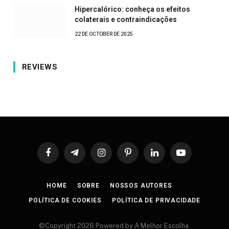
Hipercalórico: conheça os efeitos
colaterais e contraindicações
22 DE OCTOBER DE 2025
REVIEWS
Facebook
Telegram
Instagram
Pinterest
LinkedIn
YouTube
HOME
SOBRE
NOSSOS AUTORES
POLÍTICA DE COOKIES
POLÍTICA DE PRIVACIDADE
©Copyright 2026 Powered by A Melhor Escolha.