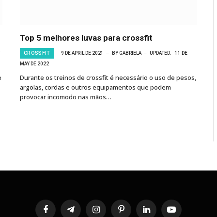
Top 5 melhores luvas para crossfit
CROSSFIT
9 DE APRIL DE 2021
BY
GABRIELA
UPDATED:
11 DE
MAY DE 2022
e
Durante os treinos de crossfit é necessário o uso de pesos,
argolas, cordas e outros equipamentos que podem
provocar incomodo nas mãos…
Facebook
Telegram
Instagram
Pinterest
LinkedIn
YouTube