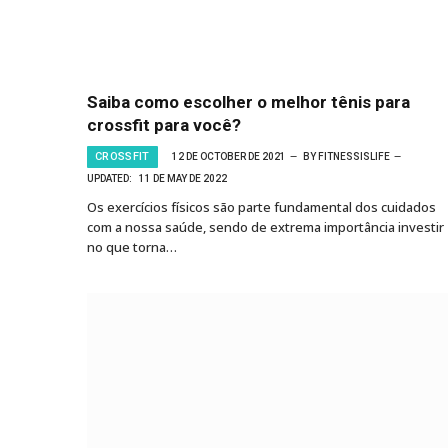
Saiba como escolher o melhor tênis para
crossfit para você?
CROSSFIT
12 DE OCTOBER DE 2021
BY
FITNESSISLIFE
UPDATED:
11 DE MAY DE 2022
Os exercícios físicos são parte fundamental dos cuidados
com a nossa saúde, sendo de extrema importância investir
no que torna…