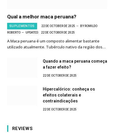
Qual a melhor maca peruana?
SUPLEMENTOS
22 DE OCTOBER DE 2025
BY
ROMILDO
ROBERTO
UPDATED:
22 DE OCTOBER DE 2025
A Maca peruana é um composto alimentar bastante
utilizado atualmente. Tubérculo nativo da região dos…
Quando a maca peruana começa
a fazer efeito?
22 DE OCTOBER DE 2025
Hipercalórico: conheça os
efeitos colaterais e
contraindicações
22 DE OCTOBER DE 2025
REVIEWS