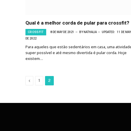
Qual é a melhor corda de pular para crossfit?
CROSSFIT
8 DE MAY DE 2021
BY
NATHALIA
UPDATED:
11 DE MAY
DE 2022
Para aqueles que estão sedentários em casa, uma atividad
super possível e até mesmo divertida é pular corda. Hoje
existem…
Previous
1
2