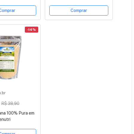
Cápsulas
Comprar
Comprar
-14%
.br
3
R$ 38,90
ana 100% Pura em
nutri
Comprar