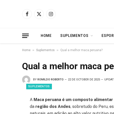
Facebook
X
Instagram
(Twitter)
HOME
SUPLEMENTOS
ESPOR
»
»
Home
Suplementos
Qual a melhor maca peruana?
Qual a melhor maca p
BY
ROMILDO ROBERTO
22 DE OCTOBER DE 2025
UPDAT
SUPLEMENTOS
A
Maca peruana é um composto alimentar
da
região dos Andes
, sobretudo do Peru, e
naturais, em adição ao alto valor nutritivo