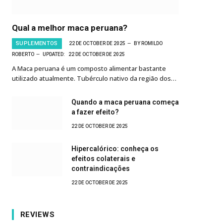
Qual a melhor maca peruana?
SUPLEMENTOS
22 DE OCTOBER DE 2025
BY
ROMILDO
ROBERTO
UPDATED:
22 DE OCTOBER DE 2025
A Maca peruana é um composto alimentar bastante
utilizado atualmente. Tubérculo nativo da região dos…
Quando a maca peruana começa
a fazer efeito?
22 DE OCTOBER DE 2025
Hipercalórico: conheça os
efeitos colaterais e
contraindicações
22 DE OCTOBER DE 2025
REVIEWS