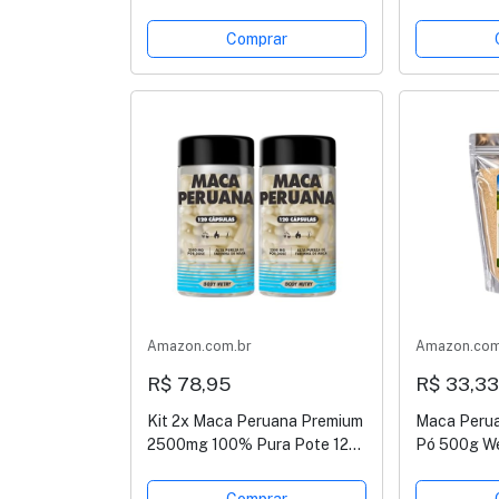
Premium Importada Para
150g
Homens e Mulheres Original
Comprar
2g Por Dose
Amazon.com.br
Amazon.com
R$ 78,95
R$ 33,3
Kit 2x Maca Peruana Premium
Maca Peru
2500mg 100% Pura Pote 120
Pó 500g We
Cápsulas Matéria Prima
Importada Para Homens e
Comprar