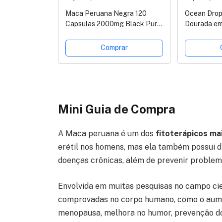
Maca Peruana Negra 120
Ocean Drop
Capsulas 2000mg Black Pura
Dourada em
Premium Importada Para
150g
Homens e Mulheres Original
Comprar
2g Por Dose
Mini Guia de Compra
A Maca peruana é um dos
fitoterápicos m
erétil nos homens, mas ela também possui d
doenças crônicas, além de prevenir problem
Envolvida em muitas pesquisas no campo cie
comprovadas no corpo humano, como o aumen
menopausa, melhora no humor, prevenção do 