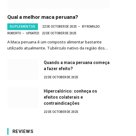
Qual a melhor maca peruana?
SUPLEMENTOS
22 DE OCTOBER DE 2025
BY
ROMILDO
ROBERTO
UPDATED:
22 DE OCTOBER DE 2025
A Maca peruana é um composto alimentar bastante
utilizado atualmente. Tubérculo nativo da região dos…
Quando a maca peruana começa
a fazer efeito?
22 DE OCTOBER DE 2025
Hipercalórico: conheça os
efeitos colaterais e
contraindicações
22 DE OCTOBER DE 2025
REVIEWS