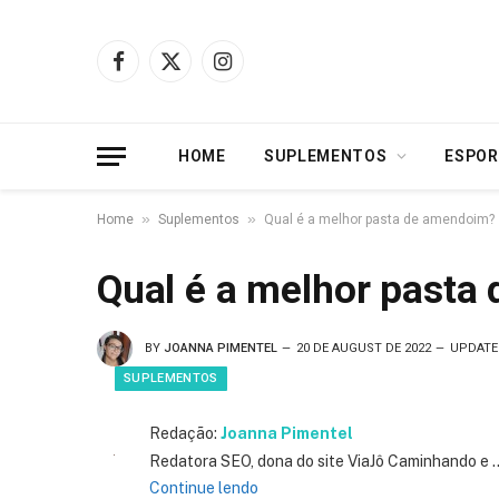
Facebook
X
Instagram
(Twitter)
HOME
SUPLEMENTOS
ESPOR
»
»
Home
Suplementos
Qual é a melhor pasta de amendoim?
Qual é a melhor pasta
BY
JOANNA PIMENTEL
20 DE AUGUST DE 2022
UPDATE
SUPLEMENTOS
Redação:
Joanna Pimentel
Redatora SEO, dona do site ViaJô Caminhando e
Continue lendo