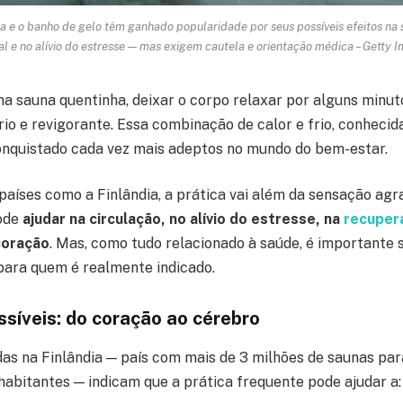
a e o banho de gelo têm ganhado popularidade por seus possíveis efeitos na 
l e no alívio do estresse — mas exigem cautela e orientação médica – Getty 
ma sauna quentinha, deixar o corpo relaxar por alguns minut
io e revigorante. Essa combinação de calor e frio, conheci
onquistado cada vez mais adeptos no mundo do bem-estar.
íses como a Finlândia, a prática vai além da sensação agr
pode
ajudar na circulação, no alívio do estresse, na
recuper
coração
. Mas, como tudo relacionado à saúde, é importante
para quem é realmente indicado.
ssíveis: do coração ao cérebro
das na Finlândia — país com mais de 3 milhões de saunas p
 habitantes — indicam que a prática frequente pode ajudar a: