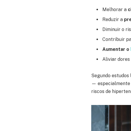
Melhorar a
c
Reduzir a
pre
Diminuir o ri
Contribuir p
Aumentar o
Aliviar dore
Segundo estudos l
— especialmente
riscos de hiperte