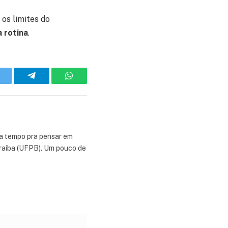
 os limites do
 rotina
.
witter
Telegram
WhatsApp
ma tempo pra pensar em
Paraíba (UFPB). Um pouco de