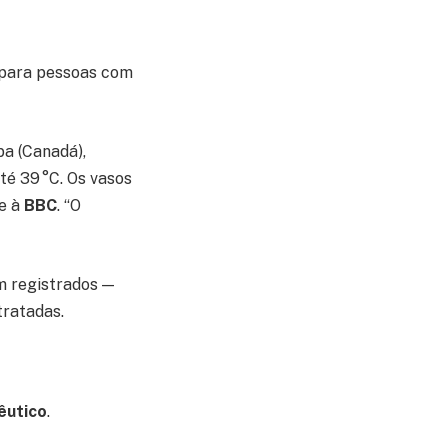
e para pessoas com
ba (Canadá),
té 39 °C. Os vasos
se à
BBC
. “O
m registrados —
tratadas.
êutico
.