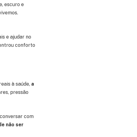
, escuro e
vivemos.
is e ajudar no
ontrou conforto
reais à saúde,
a
res, pressão
l conversar com
de não ser