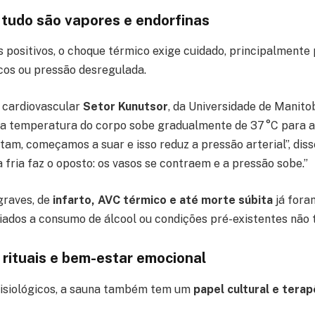
tudo são vapores e endorfinas
s positivos, o choque térmico exige cuidado, principalment
os ou pressão desregulada.
 cardiovascular
Setor Kunutsor
, da Universidade de Manito
, a temperatura do corpo sobe gradualmente de 37 °C para a
tam, começamos a suar e isso reduz a pressão arterial”, dis
fria faz o oposto: os vasos se contraem e a pressão sobe.”
graves, de
infarto, AVC térmico e até morte súbita
já fora
ados a consumo de álcool ou condições pré-existentes não 
rituais e bem-estar emocional
fisiológicos, a sauna também tem um
papel cultural e terap