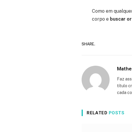
Como em qualquer
corpo e
buscar or
SHARE.
Mathe
Faz ass
título 
cada co
RELATED
POSTS