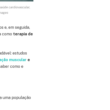
saúde cardiovascular,
Images
os e, em seguida,
da como
terapia de
adável: estudos
ação muscular
e
 saber como e
ara uma população