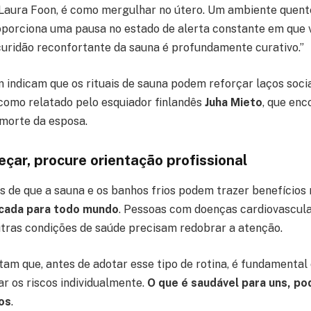
Laura Foon, é como mergulhar no útero. Um ambiente quente
roporciona uma pausa no estado de alerta constante em que 
uridão reconfortante da sauna é profundamente curativo.”
indicam que os rituais de sauna podem reforçar laços socia
 como relatado pelo esquiador finlandês
Juha Mieto
, que enc
 morte da esposa.
çar, procure orientação profissional
s de que a sauna e os banhos frios podem trazer benefícios 
dicada para todo mundo
. Pessoas com doenças cardiovascula
tras condições de saúde precisam redobrar a atenção.
rtam que, antes de adotar esse tipo de rotina, é fundamenta
ar os riscos individualmente.
O que é saudável para uns, po
os
.