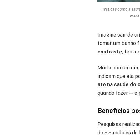
Práticas como a saun
menta
Imagine sair de u
tomar um banho fr
contraste
, tem c
Muito comum em pa
indicam que ela 
até na saúde do 
quando fazer — e 
Benefícios po
Pesquisas realiza
de 5,5 milhões de