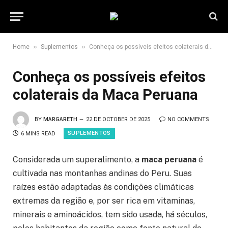
»
»
Home
Suplementos
Conheça os possíveis efeitos colaterais da Maca Peruana
Conheça os possíveis efeitos
colaterais da Maca Peruana
BY
MARGARETH
22 DE OCTOBER DE 2025
NO COMMENTS
SUPLEMENTOS
6 MINS READ
Considerada um superalimento, a
maca peruana
é
cultivada nas montanhas andinas do Peru. Suas
raízes estão adaptadas às condições climáticas
extremas da região e, por ser rica em vitaminas,
minerais e aminoácidos, tem sido usada, há séculos,