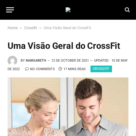
»
»
Home
Crossfit
Uma Visão Geral do CrossFit
Uma Visão Geral do CrossFit
BY
MARGARETH
12 DE OCTOBER DE 2021
UPDATED:
10 DE MAY
CROSSFIT
DE 2022
NO COMMENTS
17 MINS READ