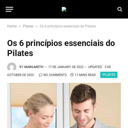
»
»
Home
Pilates
Os 6 princípios essenciais do Pilates
Os 6 princípios essenciais do
Pilates
BY
MARGARETH
17 DE JANUARY DE 2022
UPDATED:
3 DE
PILATES
OCTOBER DE 2023
NO COMMENTS
11 MINS READ