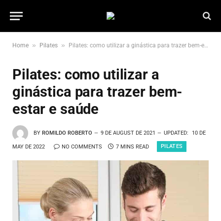
»
»
Home
Pilates
Pilates: como utilizar a ginástica para trazer bem-estar e saúde
Pilates: como utilizar a
ginástica para trazer bem-
estar e saúde
BY
ROMILDO ROBERTO
9 DE AUGUST DE 2021
UPDATED:
10 DE
PILATES
MAY DE 2022
NO COMMENTS
7 MINS READ