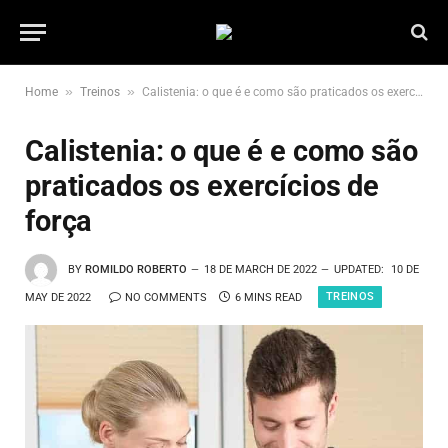
»
»
Home
Treinos
Calistenia: o que é e como são praticados os exercícios de força
Calistenia: o que é e como são
praticados os exercícios de
força
BY
ROMILDO ROBERTO
18 DE MARCH DE 2022
UPDATED:
10 DE
TREINOS
MAY DE 2022
NO COMMENTS
6 MINS READ