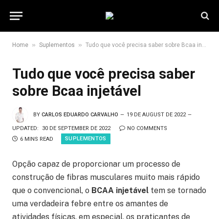
»
»
Home
Suplementos
Tudo que você precisa saber sobre Bcaa injetável
Tudo que você precisa saber
sobre Bcaa injetável
BY
CARLOS EDUARDO CARVALHO
19 DE AUGUST DE 2022
UPDATED:
30 DE SEPTEMBER DE 2022
NO COMMENTS
SUPLEMENTOS
6 MINS READ
Opção capaz de proporcionar um processo de
construção de fibras musculares muito mais rápido
que o convencional, o
BCAA injetável
tem se tornado
uma verdadeira febre entre os amantes de
atividades físicas, em especial, os praticantes de