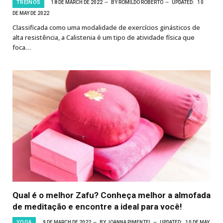
TREINOS
18 DE MARCH DE 2022
BY
ROMILDO ROBERTO
UPDATED:
10
DE MAY DE 2022
Classificada como uma modalidade de exercícios ginásticos de
alta resistência, a Calistenia é um tipo de atividade física que
foca…
Qual é o melhor Zafu? Conheça melhor a almofada
de meditação e encontre a ideal para você!
YOGA
9 DE MARCH DE 2022
BY
JOANNA PIMENTEL
UPDATED:
10 DE MAY