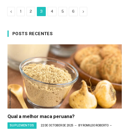
Previous
Next
1
2
3
4
5
6
POSTS RECENTES
Qual a melhor maca peruana?
SUPLEMENTOS
22 DE OCTOBER DE 2025
BY
ROMILDO ROBERTO