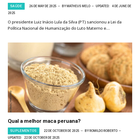
SAÚDE
26 DE MAY DE 2025
BY
MATHEUS MELO
UPDATED:
4 DE JUNE DE
2025
O presidente Luiz Inácio Lula da Silva (PT) sancionou a Lei da
Política Nacional de Humanização do Luto Materno e…
Qual a melhor maca peruana?
SUPLEMENTOS
22 DE OCTOBER DE 2025
BY
ROMILDO ROBERTO
UPDATED:
22 DE OCTOBER DE 2025