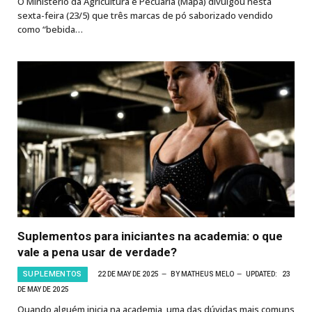
O Ministério da Agricultura e Pecuária (Mapa) divulgou nesta
sexta-feira (23/5) que três marcas de pó saborizado vendido
como “bebida…
Suplementos para iniciantes na academia: o que
vale a pena usar de verdade?
SUPLEMENTOS
22 DE MAY DE 2025
BY
MATHEUS MELO
UPDATED:
23
DE MAY DE 2025
Quando alguém inicia na academia, uma das dúvidas mais comuns